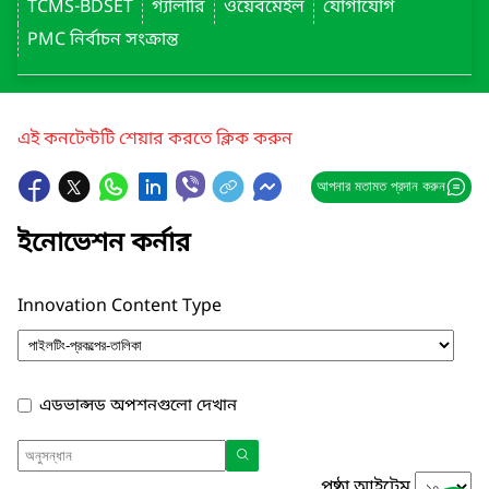
TCMS-BDSET
গ্যালারি
ওয়েবমেইল
যোগাযোগ
PMC নির্বাচন সংক্রান্ত
এই কনটেন্টটি শেয়ার করতে ক্লিক করুন
আপনার মতামত প্রদান করুন
ইনোভেশন কর্নার
Innovation Content Type
এডভান্সড অপশনগুলো দেখান
পৃষ্ঠা আইটেম