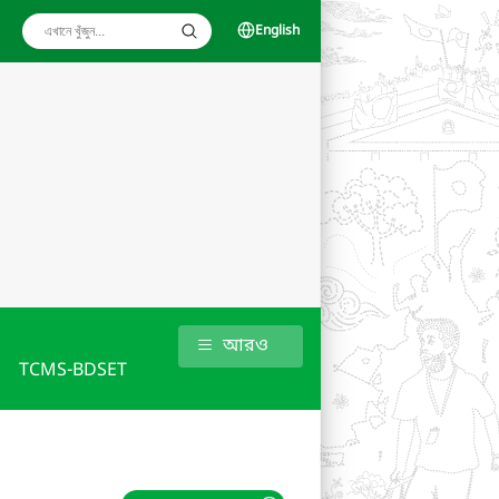
English
আরও
TCMS-BDSET