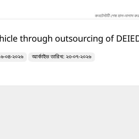
কনটেন্টটি শেষ হাল-নাগাদ কর
ehicle through outsourcing of DEIE
 ১৬-০৪-২০২৬
আর্কাইভ তারিখ: ২৩-০৭-২০২৬