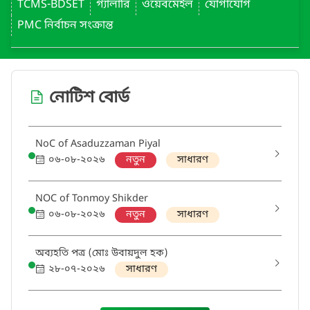
TCMS-BDSET
গ্যালারি
ওয়েবমেইল
যোগাযোগ
PMC নির্বাচন সংক্রান্ত
নোটিশ বোর্ড
NoC of Asaduzzaman Piyal
০৬-০৮-২০২৬
নতুন
সাধারণ
NOC of Tonmoy Shikder
০৬-০৮-২০২৬
নতুন
সাধারণ
অব্যহতি পত্র (মোঃ উবায়দুল হক)
২৮-০৭-২০২৬
সাধারণ