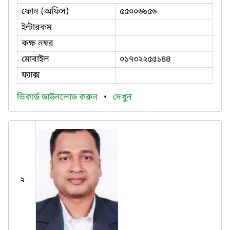
ফোন (অফিস)
৫৫০০৬৯৫৬
ইন্টারকম
কক্ষ নম্বর
মোবাইল
০১৭৩২২৫৫১৪৪
ফ্যাক্স
ভিকার্ড ডাউনলোড করুন
•
দেখুন
২