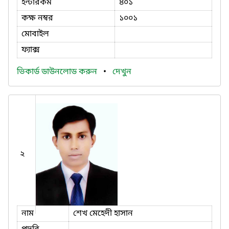
ইন্টারকম
৪০১
কক্ষ নম্বর
১০০১
মোবাইল
ফ্যাক্স
ভিকার্ড ডাউনলোড করুন
•
দেখুন
২
নাম
শেখ মেহেদী হাসান