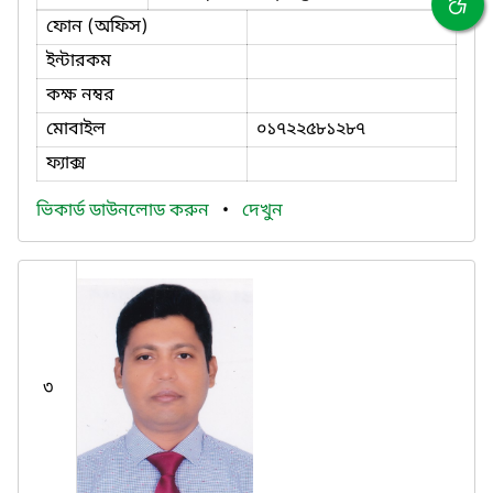
ফোন (অফিস)
ইন্টারকম
কক্ষ নম্বর
মোবাইল
০১৭২২৫৮১২৮৭
ফ্যাক্স
ভিকার্ড ডাউনলোড করুন
•
দেখুন
৩