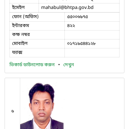
ইমেইল
mahabul
@bhtpa.gov.bd
ফোন (অফিস)
৫৫০০৬৯৭৫
ইন্টারকম
৪২২
কক্ষ নম্বর
মোবাইল
০১৭১৯৫৪৪১২৮
ফ্যাক্স
ভিকার্ড ডাউনলোড করুন
•
দেখুন
৬