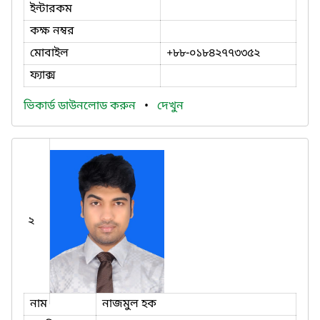
ইন্টারকম
কক্ষ নম্বর
মোবাইল
+৮৮-০১৮৪২৭৭৩৩৫২
ফ্যাক্স
ভিকার্ড ডাউনলোড করুন
•
দেখুন
২
নাম
নাজমুল হক