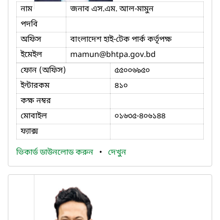
নাম
জনাব এস.এম. আল-মামুন
পদবি
অফিস
বাংলাদেশ হাই-টেক পার্ক কর্তৃপক্ষ
ইমেইল
mamun
@bhtpa.gov.bd
ফোন (অফিস)
৫৫০০৬৯৫০
ইন্টারকম
৪১০
কক্ষ নম্বর
মোবাইল
০১৬৩৫-৪০৬১৪৪
ফ্যাক্স
ভিকার্ড ডাউনলোড করুন
•
দেখুন