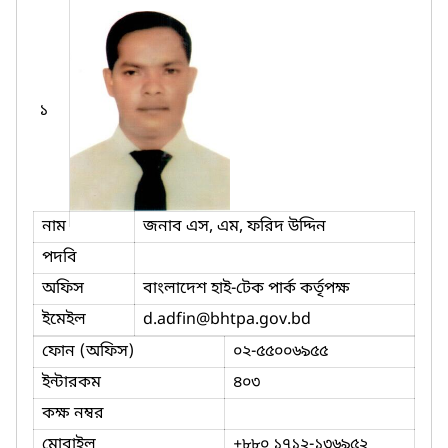
১
নাম
জনাব এস, এম, ফরিদ উদ্দিন
পদবি
অফিস
বাংলাদেশ হাই-টেক পার্ক কর্তৃপক্ষ
ইমেইল
d.adfin
@bhtpa.gov.bd
ফোন (অফিস)
০২-৫৫০০৬৯৫৫
ইন্টারকম
৪০৩
কক্ষ নম্বর
মোবাইল
+৮৮০ ১৭১২-১৩৬৯৫২