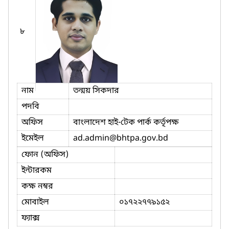
৮
নাম
তন্ময় সিকদার
পদবি
অফিস
বাংলাদেশ হাই-টেক পার্ক কর্তৃপক্ষ
ইমেইল
ad.admin
@bhtpa.gov.bd
ফোন (অফিস)
ইন্টারকম
কক্ষ নম্বর
মোবাইল
০১৭২২৭৭৯১৫২
ফ্যাক্স