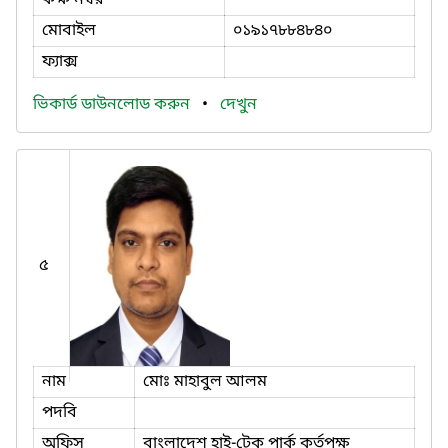
মোবাইল
০১৯১৭৮৮৪৮৪০
ফ্যাক্স
ভিকার্ড ডাউনলোড করুন
•
দেখুন
৫
নাম
মোঃ মাহাবুল আলম
পদবি
অফিস
বাংলাদেশ হাই-টেক পার্ক কর্তৃপক্ষ