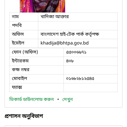
নাম
খাদিজা আক্তার
পদবি
অফিস
বাংলাদেশ হাই-টেক পার্ক কর্তৃপক্ষ
ইমেইল
khadija
@bhtpa.gov.bd
ফোন (অফিস)
৫৫০০৬৯৭১
ইন্টারকম
৪০৮
কক্ষ নম্বর
মোবাইল
০১৬৮২৮১২৫৪৫
ফ্যাক্স
ভিকার্ড ডাউনলোড করুন
•
দেখুন
প্রশাসন অনুবিভাগ