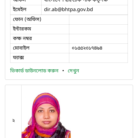
অফিস
বাংলাদেশ হাই-টেক পার্ক কর্তৃপক্ষ
ইমেইল
dir.ab
@bhtpa.gov.bd
ফোন (অফিস)
ইন্টারকম
কক্ষ নম্বর
মোবাইল
০১৫৫২৩১৭৪৯৪
ফ্যাক্স
ভিকার্ড ডাউনলোড করুন
•
দেখুন
২