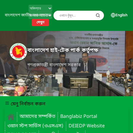
বাংলাদেশ জাতীয় তথ্য বাতায়ন
English
দেখুন
বাংলাদেশ হাই-টেক পার্ক কর্তৃপক্ষ
গণপ্রজাতন্ত্রী বাংলাদেশ সরকার
মেনু নির্বাচন করুন
আমাদের সম্পর্কিত
Banglabiz Portal
ওয়ান স্টপ সার্ভিস (ওএসএস)
DEIEDP Website