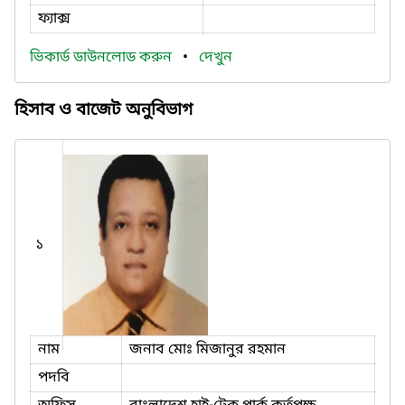
ফ্যাক্স
ভিকার্ড ডাউনলোড করুন
•
দেখুন
হিসাব ও বাজেট অনুবিভাগ
১
নাম
জনাব মোঃ মিজানুর রহমান
পদবি