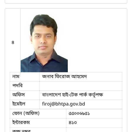
৪
নাম
জনাব ফিরোজ আহমেদ
পদবি
অফিস
বাংলাদেশ হাই-টেক পার্ক কর্তৃপক্ষ
ইমেইল
firoj
@bhtpa.gov.bd
ফোন (অফিস)
৫৫০০৬৯৫১
ইন্টারকম
৪১৩
কক্ষ নম্বর