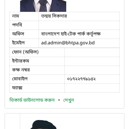
নাম
তন্ময় সিকদার
পদবি
অফিস
বাংলাদেশ হাই-টেক পার্ক কর্তৃপক্ষ
ইমেইল
ad.admin
@bhtpa.gov.bd
ফোন (অফিস)
ইন্টারকম
কক্ষ নম্বর
মোবাইল
০১৭২২৭৭৯১৫২
ফ্যাক্স
ভিকার্ড ডাউনলোড করুন
•
দেখুন