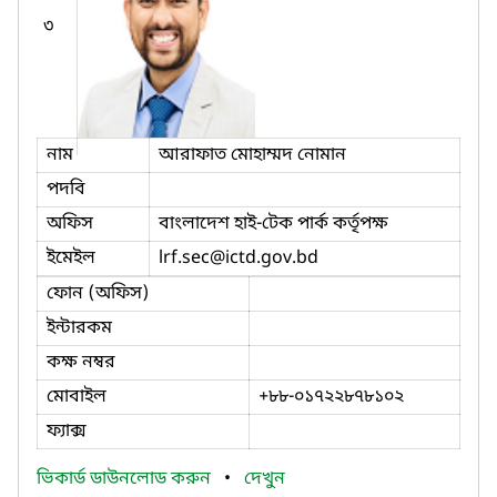
৩
নাম
আরাফাত মোহাম্মদ নোমান
পদবি
অফিস
বাংলাদেশ হাই-টেক পার্ক কর্তৃপক্ষ
ইমেইল
lrf.sec
@ictd.gov.bd
ফোন (অফিস)
ইন্টারকম
কক্ষ নম্বর
মোবাইল
+৮৮-০১৭২২৮৭৮১০২
ফ্যাক্স
ভিকার্ড ডাউনলোড করুন
•
দেখুন