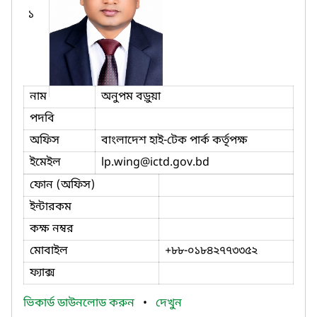
১
নাম
অনুপম বড়ুয়া
পদবি
অফিস
বাংলাদেশ হাই-টেক পার্ক কর্তৃপক্ষ
ইমেইল
lp.wing
@ictd.gov.bd
ফোন (অফিস)
ইন্টারকম
কক্ষ নম্বর
মোবাইল
+৮৮-০১৮৪২৭৭৩৩৫২
ফ্যাক্স
ভিকার্ড ডাউনলোড করুন
•
দেখুন