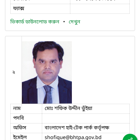
ফ্যাক্স
ভিকার্ড ডাউনলোড করুন
•
দেখুন
২
নাম
মোঃ শফিক উদ্দীন ভুঁইয়া
পদবি
অফিস
বাংলাদেশ হাই-টেক পার্ক কর্তৃপক্ষ
ইমেইল
shofique
@bhtpa.gov.bd