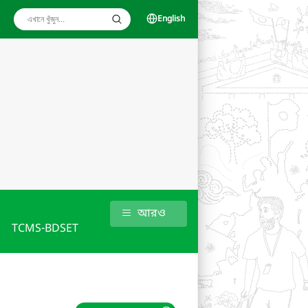
English
আরও
TCMS-BDSET