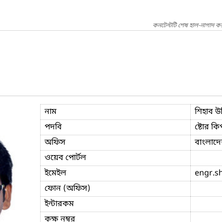
কনটেন্টটি শেষ হাল-নাগাদ ক
নাম
শিহাব উদ
পদবি
ষ্টোর কি
অফিস
বাংলাদেশ
ওয়েব পোর্টল
ইমেইল
engr.s
ফোন (অফিস)
ইন্টারকম
কক্ষ নম্বর