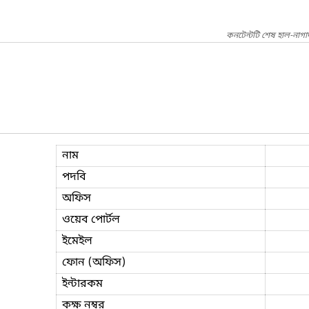
কনটেন্টটি শেষ হাল-নাগ
নাম
পদবি
অফিস
ওয়েব পোর্টল
ইমেইল
ফোন (অফিস)
ইন্টারকম
কক্ষ নম্বর