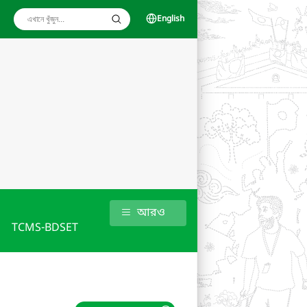
English
আরও
TCMS-BDSET