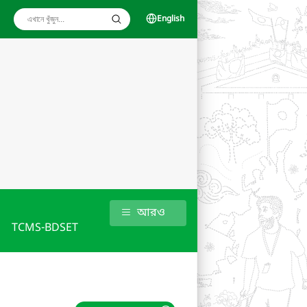
English
আরও
TCMS-BDSET