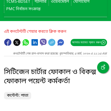
TCMS-BDSET
গ্যালারি
ওয়েবমেইল
যোগাযোগ
PMC নির্বাচন সংক্রান্ত
এই কনটেন্টটি শেয়ার করতে ক্লিক করুন
আপনার মতামত প্রদান করুন
কনটেন্টটি শেষ হাল-নাগাদ করা হয়েছে: বৃহস্পতিবার, ৫ মার্চ, ২০২৬ এ ১১:১৫ AM
সিটিজেন চার্টার ফোকাল ও বিকল্প
ফোকাল পয়েন্ট কর্মকর্তা
কন্টেন্ট: পাতা