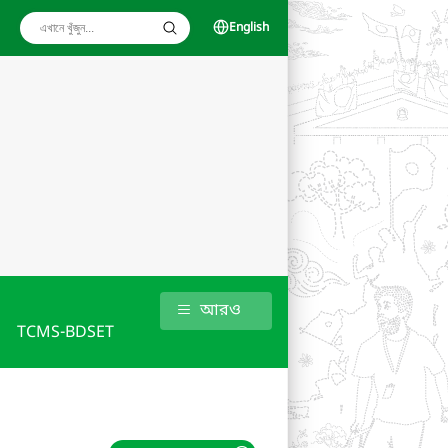
English
আরও
TCMS-BDSET